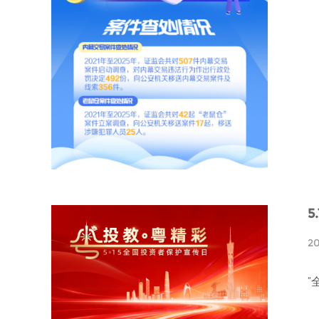
5
20
“